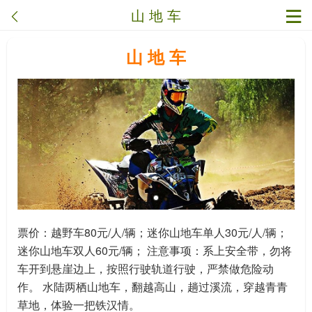
山 地 车
山 地 车
票价：越野车80元/人/辆；迷你山地车单人30元/人/辆；
迷你山地车双人60元/辆； 注意事项：系上安全带，勿将
车开到悬崖边上，按照行驶轨道行驶，严禁做危险动
作。 水陆两栖山地车，翻越高山，趟过溪流，穿越青青
草地，体验一把铁汉情。