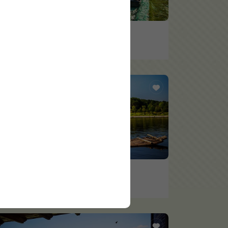
滑草
竹 筏