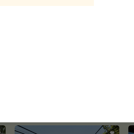
骑马
激流勇进