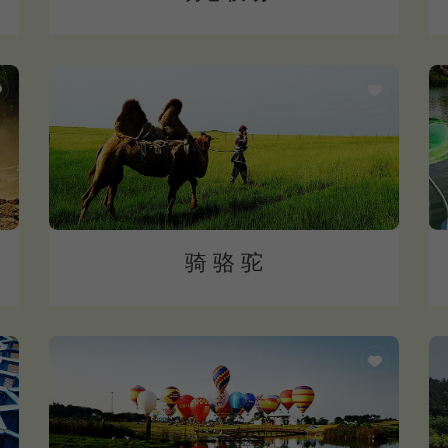
骑 骆 驼