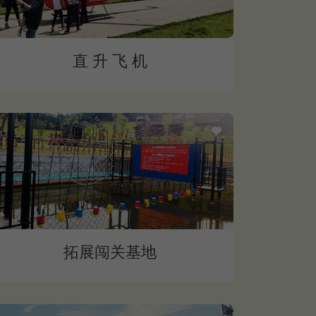
直 升 飞 机
拓展闯关基地