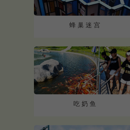
蜂 巢 迷 宫
吃 奶 鱼