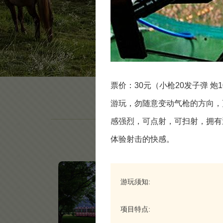
票价：30元（小枪20发子弹 
游玩，勿随意变动气枪的方向，
感强烈，可点射，可扫射，拥有
体验射击的快感。
游玩须知:
项目特点: