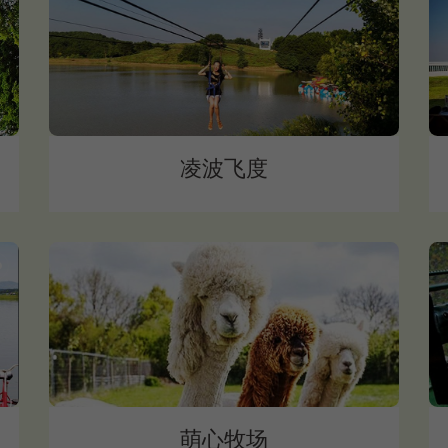
凌波飞度
萌心牧场