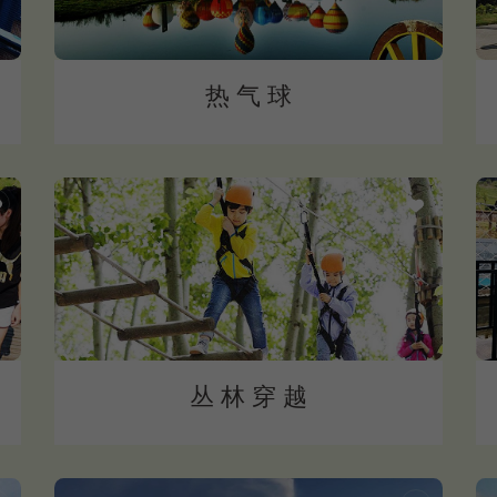
热 气 球
丛 林 穿 越