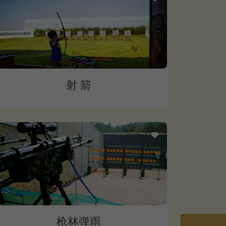
射 箭
枪林弹雨