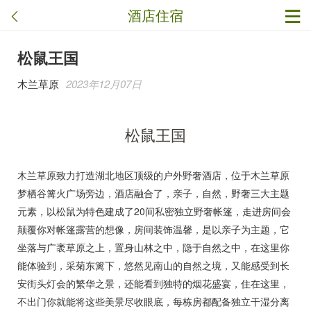
酒店住宿
松鼠王国
木兰草原
2023年12月07日
松鼠王国
木兰草原致力打造湖北地区顶级的户外野奢酒店，位于木兰草原
梦栖谷篝火广场旁边，酒店融合了，亲子，自然，野奢三大主题
元素，以松鼠为特色建成了20间私密独立野奢帐篷，走进房间会
颠覆你对帐篷露营的想像，房间装饰温馨，是以亲子为主题，它
坐落与广袤草原之上，置身山林之中，隐于自然之中，在这里你
能体验到，采菊东篱下，悠然见南山的自然之境，又能感受到长
安街头灯会的繁华之景，还能看到独特的烟花盛宴，住在这里，
不出门你就能将这些美景尽收眼底，每栋房都配备独立干湿分离